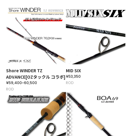
Shore WINDER TZ
MID SIX
ADVANCE[OZタックル コラボ]
¥53,350
¥59,400~60,500
ROD
ROD