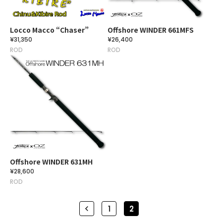
Locco Macco “Chaser”
Offshore WINDER 661MFS
¥31,350
¥26,400
ROD
ROD
Offshore WINDER 631MH
¥28,600
ROD
1
2