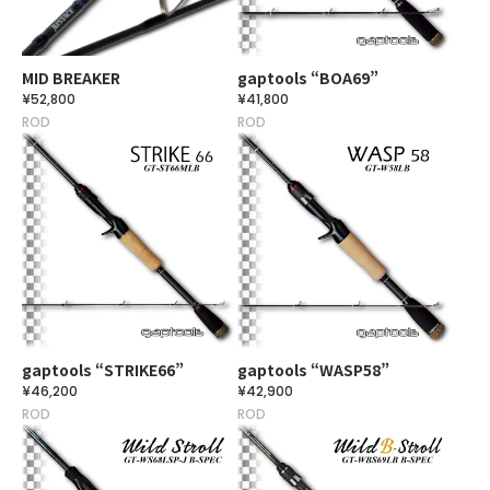
MID BREAKER
gaptools “BOA69”
¥52,800
¥41,800
ROD
ROD
gaptools “STRIKE66”
gaptools “WASP58”
¥46,200
¥42,900
ROD
ROD