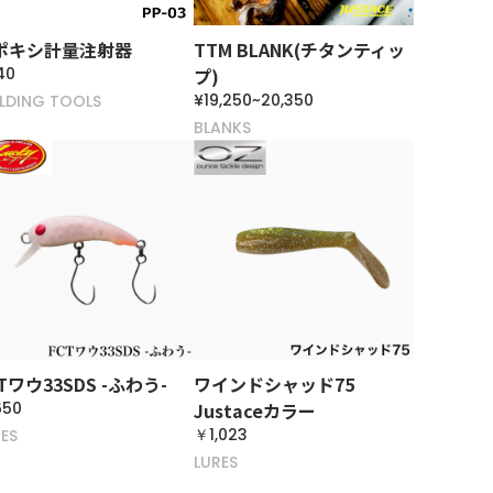
ポキシ計量注射器
TTM BLANK(チタンティッ
40
プ)
¥19,250~20,350
ILDING TOOLS
BLANKS
Tワウ33SDS -ふわう-
ワインドシャッド75
650
Justaceカラー
￥1,023
ES
LURES