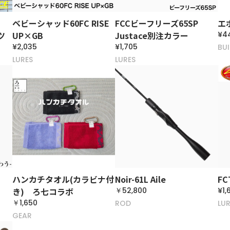
ベビーシャッド60FC RISE
FCCビーフリーズ65SP
エ
ツ
UP×GB
Justace別注カラー
¥4
¥2,035
¥1,705
BU
LURES
LURES
ハンカチタオル(カラビナ付
Noir-61L Aile
FC
き) ろ七コラボ
￥52,800
¥1,
￥1,650
ROD
LUR
GEAR