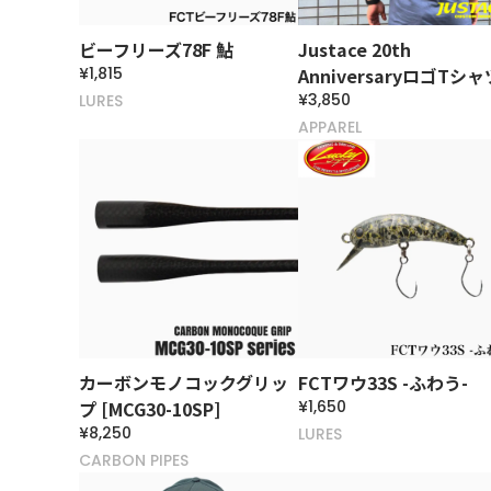
ビーフリーズ78F 鮎
Justace 20th
¥1,815
AnniversaryロゴTシャ
¥3,850
LURES
APPAREL
カーボンモノコックグリッ
FCTワウ33S -ふわう-
プ [MCG30-10SP]
¥1,650
¥8,250
LURES
CARBON PIPES