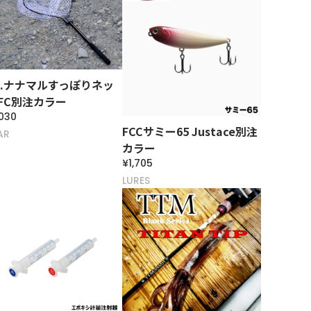
L.ナナマルすっぽりネッ
 FC別注カラー
030
FCCサミー65 Justace別注
AR
カラー
¥1,705
LURES