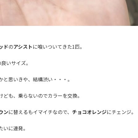
ッド
の
アシスト
に喰いついてきた1匹。
の良いサイズ。
かと思いきや、結構渋い・・・。
けども、乗らないのでカラーを交換。
ウン
に替えるもイマイチなので、
チョコオレンジ
にチェンジ。
たいに連発。