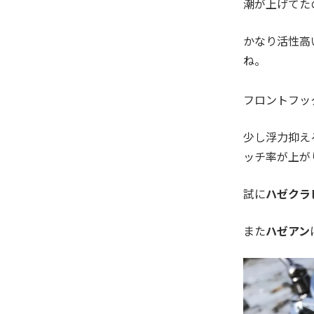
潮が上げてた
かなり活性高
ね。
フロントフッ
少し浮力抑え
ッチ率が上が
試に
ハゼクラ
また
ハゼアン