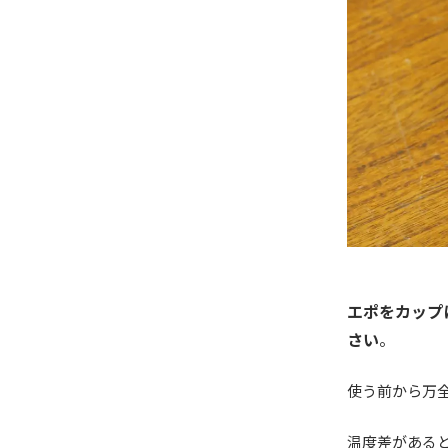
エポをカップ
さい
。
使う前から万
温度差がある