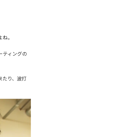
よね。
ーティングの
来たり、波打