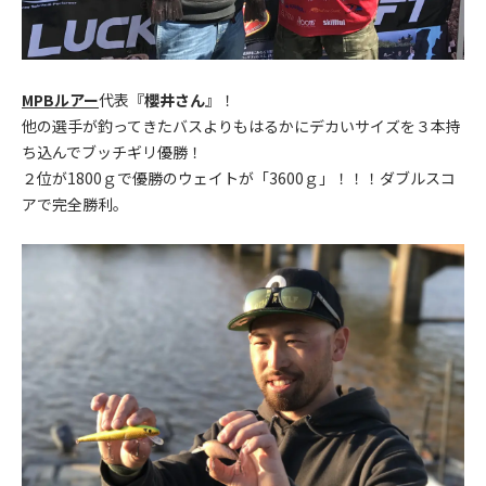
MPBルアー
代表『
櫻井さん
』！
他の選手が釣ってきたバスよりもはるかにデカいサイズを３本持
ち込んでブッチギリ優勝！
２位が1800ｇで優勝のウェイトが「3600ｇ」！！！ダブルスコ
アで完全勝利。